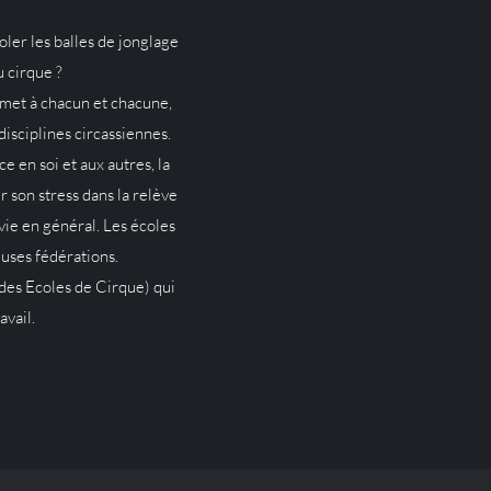
oler les balles de jonglage
u cirque ?
rmet à chacun et chacune,
disciplines circassiennes.
 en soi et aux autres, la
r son stress dans la relève
 vie en général. Les écoles
euses fédérations.
 des Ecoles de Cirque) qui
avail.