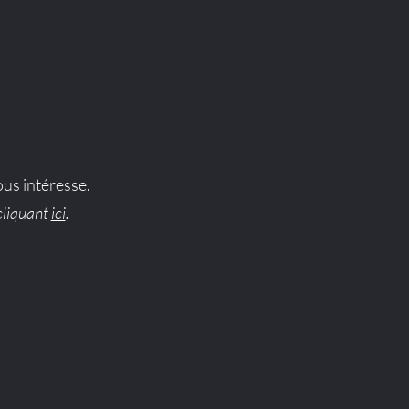
vous intéresse.
cliquant
ici
.