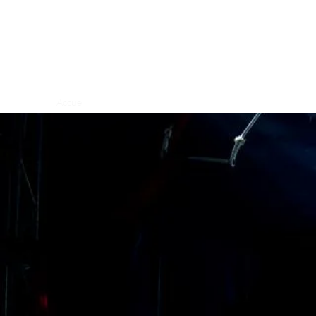
Ecole de cirque d'Yverdon-les-Bains
Accueil
L'équipe
Loisir et Social
Cours, horaires, tarif