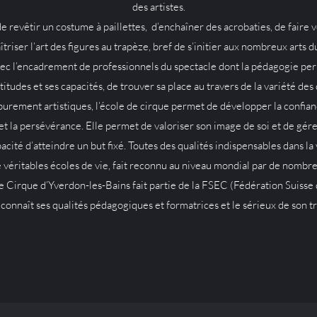
des artistes.
 de revêtir un costume à paillettes, d’enchaîner des acrobaties, de faire v
triser l’art des figures au trapèze, bref de s’initier aux nombreux arts d
avec l’encadrement de professionnels du spectacle dont la pédagogie pe
titudes et ses capacités, de trouver sa place au travers de la variété des 
purement artistiques, l’école de cirque permet de développer la confiance
et la persévérance. Elle permet de valoriser son image de soi et de gére
pacité d’atteindre un but fixé. Toutes des qualités indispensables dans la
 véritables écoles de vie, fait reconnu au niveau mondial par de nombr
de Cirque d’Yverdon-les-Bains fait partie de la FSEC (Fédération Suisse
econnaît ses qualités pédagogiques et formatrices et le sérieux de son tr